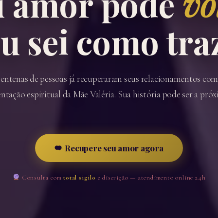
u amor pode
vo
eu sei como tra
entenas de pessoas já recuperaram seus relacionamentos com
entação espiritual da Mãe Valéria. Sua história pode ser a próx
Recupere seu amor agora
Consulta com
total sigilo
e discrição — atendimento online 24h