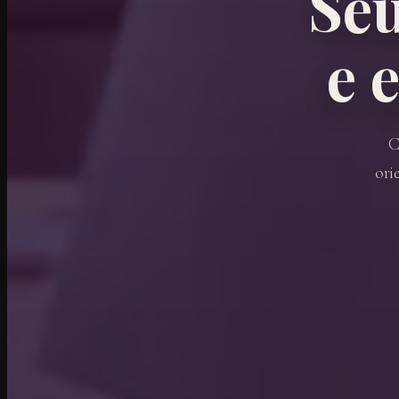
Se
e 
C
ori