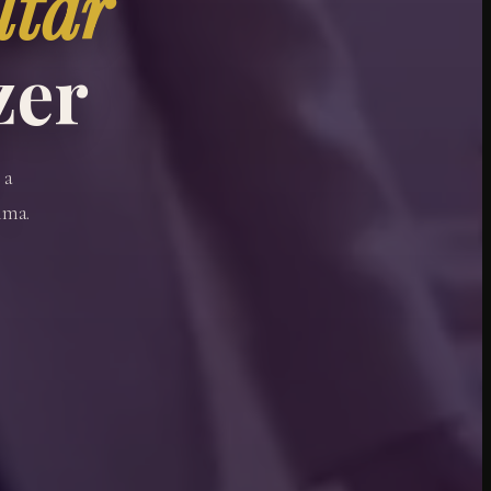
ltar
zer
 a
ima.