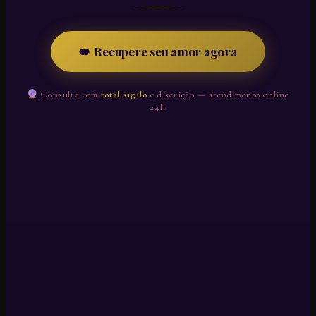
Recupere seu amor agora
Consulta com
total sigilo
e discrição — atendimento online
24h