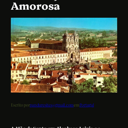
Amorosa
Escrito por
panduresites@gmail.com
em
Portugal