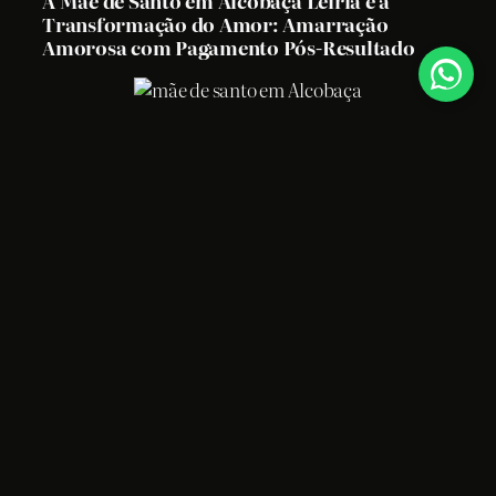
A Mãe de Santo em Alcobaça Leiria e a
Transformação do Amor: Amarração
Amorosa com Pagamento Pós-Resultado
Em Alcobaça Leiria, uma mãe de santo, conhecida
como Mirian, vem se destacando no cenário
espiritual português.
Sua fama não se deve apenas à eficácia de seus
trabalhos de amarração amorosa, mas também à
sua abordagem única: o pagamento é realizado
somente após o retorno da pessoa amada.
Esta prática tem estabelecido Mirian como uma
figura confiável e honesta no campo espiritual.
A Confiança em Primeiro
Lugar: A Política de
Pagamento de Mirian