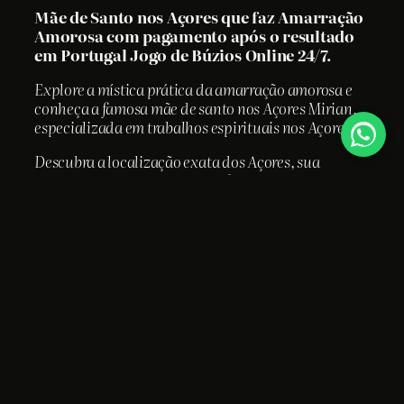
Mãe de Santo nos Açores que faz Amarração
Amorosa com pagamento após o resultado
em Portugal Jogo de Búzios Online 24/7.
Explore a mística prática da amarração amorosa e
conheça a famosa mãe de santo nos Açores Mirian,
especializada em trabalhos espirituais nos Açores.
Descubra a localização exata dos Açores, sua
importância cultural e geográfica, e como Mirian se
destacou na cidade por sua honestidade e
confiabilidade.
Açores: Um Paraíso
Geográfico e Cultural
Os Açores, situados no Atlântico Norte, são um
arquipélago de origem vulcânica pertencente a
Portugal.