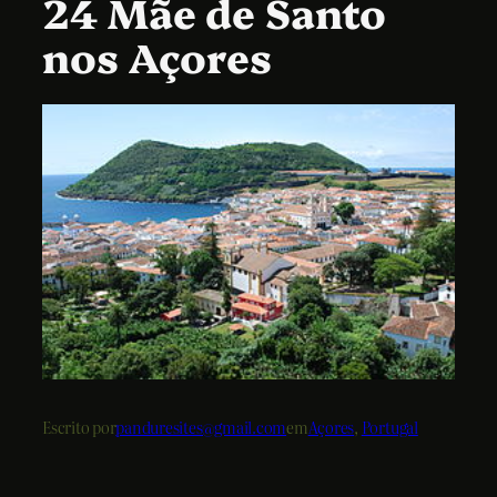
24 Mãe de Santo
nos Açores
Escrito por
panduresites@gmail.com
em
Açores
, 
Portugal