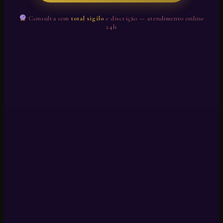
Consulta com
total sigilo
e discrição — atendimento online
24h